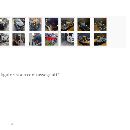
 cosa non da tutti 
no.Lo 
o.Grazie, vi terrò 
 in futuro.
bligatori sono contrassegnati
*