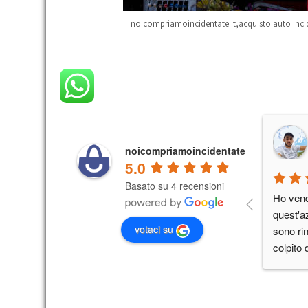
noicompriamoincidentate.it,acquisto auto inci
noicompriamoincidentate
5.0
Basato su 4 recensioni
Ho vend
quest'a
votaci su
sono ri
colpito 
nel valut
disponib
giorno e