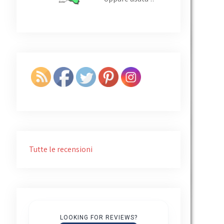
Giovanni Ruggiero
4 years ago
ttima azienda persone serie 
Tutte le recensioni
 cordiali e promettono 
uanto preventivato
LOOKING FOR REVIEWS?