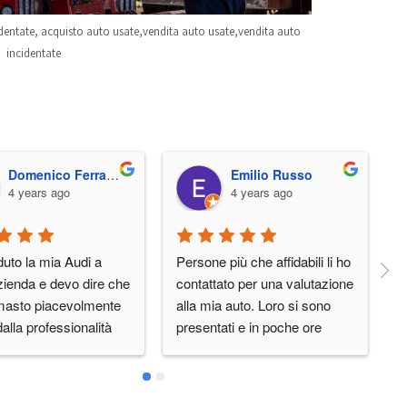
dentate, acquisto auto usate,vendita auto usate,vendita auto
incidentate
Domenico Ferraioli
Emilio Russo
4 years ago
4 years ago
uto la mia Audi a 
Persone più che affidabili li ho 
O
zienda e devo dire che 
contattato per una valutazione 
e
masto piacevolmente 
alla mia auto. Loro si sono 
q
dalla professionalità 
presentati e in poche ore 
are l'auto e la 
abbiamo concluso tutto
ilità nel concordare 
d orario a me 