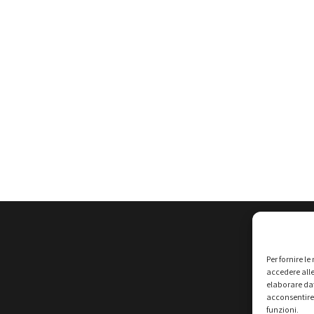
Per fornire l
accedere alle
elaborare da
acconsentire 
funzioni.