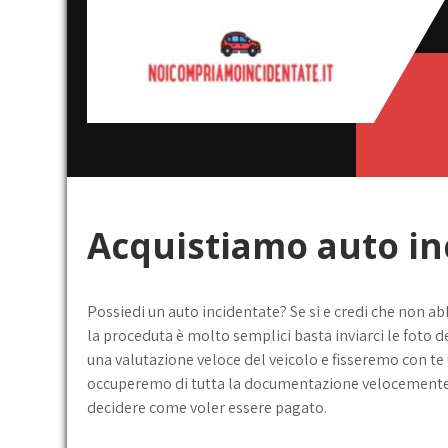
Skip
to
content
Noi
broker acquisto e vendita
automobili
compriamo
incidentate
Acquistiamo auto in
Possiedi un auto incidentate? Se si e credi che non a
la proceduta è molto semplici basta inviarci le foto 
una valutazione veloce del veicolo e fisseremo con te 
occuperemo di tutta la documentazione velocemente
decidere come voler essere pagato.