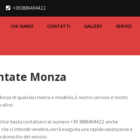
+393886404422
CHI SIAMO
CONTATTI
GALLERY
SERVIZI
ntate Monza
Monza di qualsiasi marca o modello,il nostro servizio è molto
 altro.
lice basta contattarci al numero
+39 3886404422
anche
o che si intende vendere,verrà eseguita una rapida valutazione e
 domicilio del veicolo.