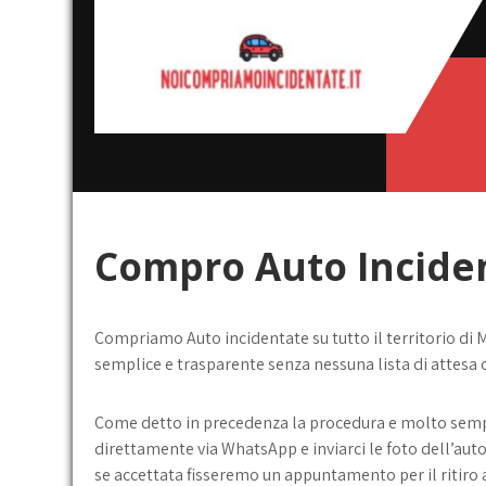
Skip
to
content
Noi
broker acquisto e vendita
automobili
compriamo
incidentate
Compro Auto Incide
Compriamo Auto incidentate su tutto il territorio di 
semplice e trasparente senza nessuna lista di attesa o
Come detto in precedenza la procedura e molto semp
direttamente via WhatsApp e inviarci le foto dell’aut
se accettata fisseremo un appuntamento per il ritiro a