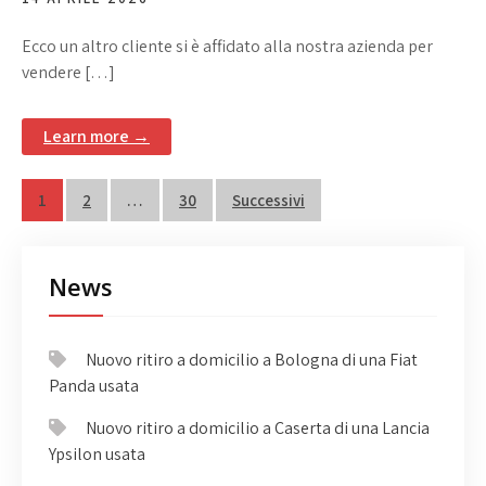
Ecco un altro cliente si è affidato alla nostra azienda per
vendere […]
Learn more →
Navigazione
1
2
…
30
Successivi
articoli
News
Nuovo ritiro a domicilio a Bologna di una Fiat
Panda usata
Nuovo ritiro a domicilio a Caserta di una Lancia
Ypsilon usata