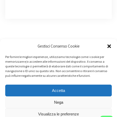
Gestisci Consenso Cookie
Per fornire le migliori esperienze, utilizziamo tecnologie come i cookie per
memorizzare e/o accedere alle informazioni del dispositivo. Il consenso a
queste tecnologie ci permetterà di elaborare dati come il comportamento di
navigazione o ID unici su questo sito. Non acconsentire o ritirare il consenso
può influire negativamente su alcune caratteristiche e funzioni.
Accetta
Nega
Noi compriamo incidentate - Via Nenci 1 - 46034 Borgo
Visualizza le preferenze
Virgilio (MN)