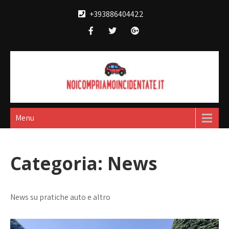
Skip
+393886404422
to
content
Noi compriamo
broker acquisto e vendita automobili
incidentate
Menu
Categoria:
News
News su pratiche auto e altro