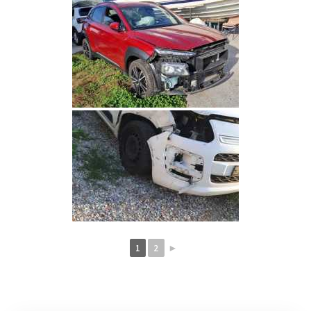
1
2
►