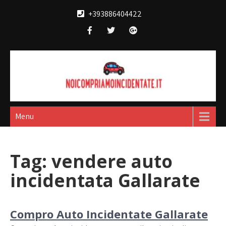
Skip
+393886404422
to
content
Noi compriamo
broker acquisto e vendita automobili
incidentate
Menu
Tag:
vendere auto
incidentata Gallarate
Compro Auto Incidentate Gallarate