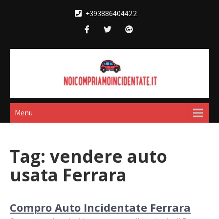
Skip
+393886404422
to
content
Noi compriamo
broker acquisto e vendita automobili
incidentate
Menu
Tag:
vendere auto
usata Ferrara
Compro Auto Incidentate Ferrara