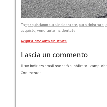
Tag:
acquistiamo auto incidentate
,
auto sinistrate
,
acquisto
,
vendi auto incidentate
Navigazione
Acquistiamo auto sinistrate
articoli
Lascia un commento
Il tuo indirizzo email non sarà pubblicato.
I campi ob
Commento
*