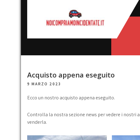
Skip
to
content
Noi
broker acquisto e vendita
automobili
compriamo
incidentate
Acquisto appena eseguito
9 MARZO 2023
Ecco un nostro acquisto appena eseguito.
Controlla la nostra sezione news per vedere i nostri a
venderla.