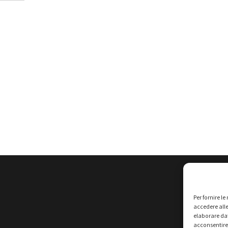
Per fornire l
accedere alle
elaborare da
acconsentire 