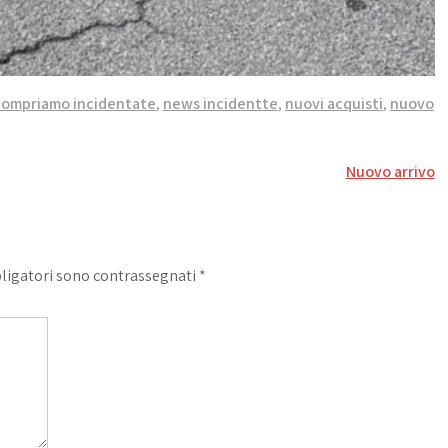
compriamo incidentate
,
news incidentte
,
nuovi acquisti
,
nuovo
Nuovo arrivo
bligatori sono contrassegnati
*