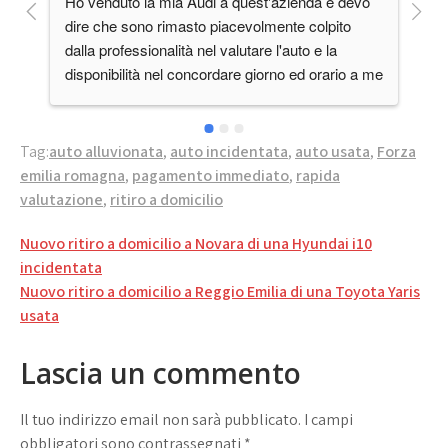
Ho venduto la mia Audi a quest'azienda e devo 
Pe
dire che sono rimasto piacevolmente colpito 
va
dalla professionalità nel valutare l'auto e la 
e 
disponibilità nel concordare giorno ed orario a me 
comodo, cosa non da tutti oggigiorno.Lo 
consiglio.Grazie, vi terrò presente in futuro.
Tag:
auto alluvionata
,
auto incidentata
,
auto usata
,
Forza
emilia romagna
,
pagamento immediato
,
rapida
valutazione
,
ritiro a domicilio
Navigazione
Nuovo ritiro a domicilio a Novara di una Hyundai i10
articoli
incidentata
Nuovo ritiro a domicilio a Reggio Emilia di una Toyota Yaris
usata
Lascia un commento
Il tuo indirizzo email non sarà pubblicato.
I campi
obbligatori sono contrassegnati
*