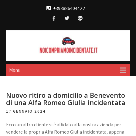
Skip
+393886404422
to
content
Noi compriamo
broker acquisto e vendita automobili
incidentate
Menu
Nuovo ritiro a domicilio a Benevento
di una Alfa Romeo Giulia incidentata
17 GENNAIO 2024
Ecco un altro cliente si è affidato alla nostra azienda per
vendere la propria Alfa Romeo Giulia incidentata, appena