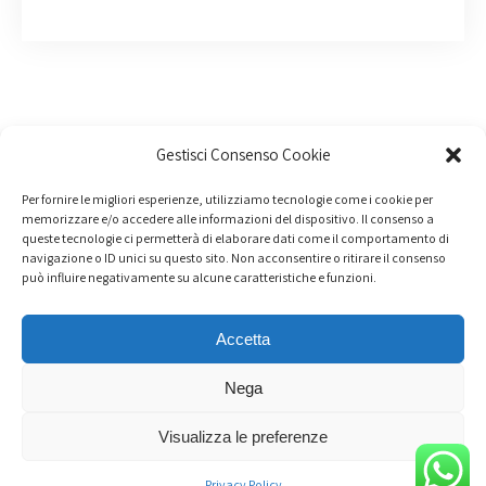
Gestisci Consenso Cookie
Per fornire le migliori esperienze, utilizziamo tecnologie come i cookie per
memorizzare e/o accedere alle informazioni del dispositivo. Il consenso a
queste tecnologie ci permetterà di elaborare dati come il comportamento di
navigazione o ID unici su questo sito. Non acconsentire o ritirare il consenso
può influire negativamente su alcune caratteristiche e funzioni.
Accetta
Nega
Noi compriamo incidentate - Via Nenci 1 - 46034 Borgo
Visualizza le preferenze
Virgilio (MN)
Tutti i diritti sono riservati
Privacy Policy