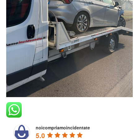
noicompriamoincidentate
5.0