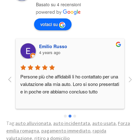
Basato su 4 recensioni
votaci su
Emilio Russo
4 years ago
 
Persone più che affidabili li ho contattato per una 
Ot
valutazione alla mia auto. Loro si sono presentati 
pr
e in poche ore abbiamo concluso tutto
me 
Tag:
auto alluvionata
,
auto incidentata
,
auto usata
,
Forza
emilia romagna
,
pagamento immediato
,
rapida
valutazione
,
ritiro a domicilio