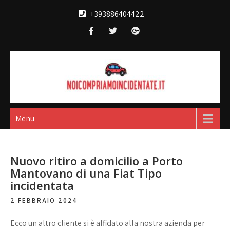
Skip
+393886404422
to
content
Noi compriamo
broker acquisto e vendita automobili
incidentate
Menu
Nuovo ritiro a domicilio a Porto
Mantovano di una Fiat Tipo
incidentata
2 FEBBRAIO 2024
Ecco un altro cliente si è affidato alla nostra azienda per