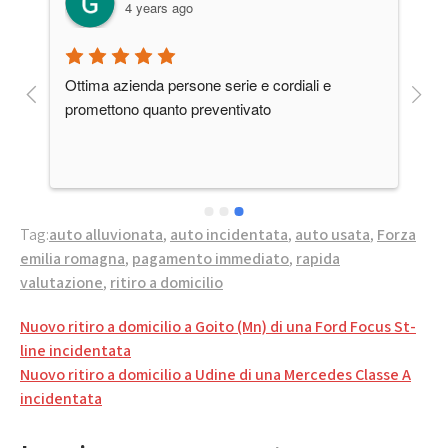
4 years ago
a 
Ottima azienda persone serie e cordiali e 
ti 
promettono quanto preventivato
Tag:
auto alluvionata
,
auto incidentata
,
auto usata
,
Forza
emilia romagna
,
pagamento immediato
,
rapida
valutazione
,
ritiro a domicilio
Navigazione
Nuovo ritiro a domicilio a Goito (Mn) di una Ford Focus St-
articoli
line incidentata
Nuovo ritiro a domicilio a Udine di una Mercedes Classe A
incidentata