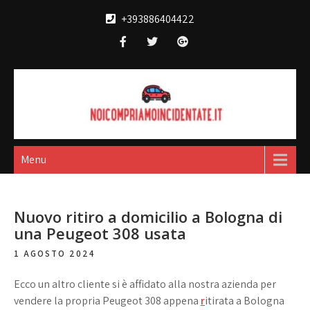
Skip
+393886404422
to
content
Noi compriamo
broker acquisto e vendita automobili
incidentate
Menu
Nuovo ritiro a domicilio a Bologna di
una Peugeot 308 usata
1 AGOSTO 2024
Ecco un altro cliente si è affidato alla nostra azienda per
vendere la propria Peugeot 308 appena
r
itirata a Bologna