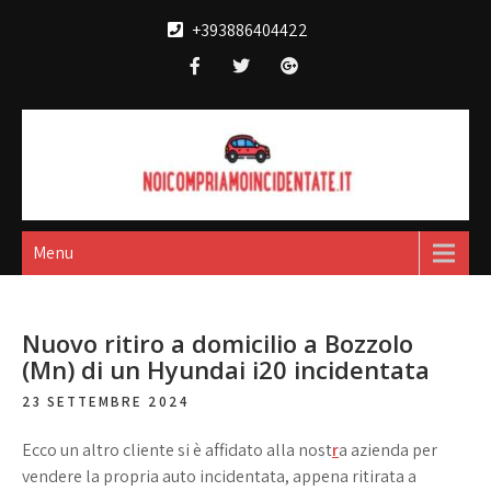
Skip
+393886404422
to
content
Noi compriamo
broker acquisto e vendita automobili
incidentate
Menu
Nuovo ritiro a domicilio a Bozzolo
(Mn) di un Hyundai i20 incidentata
23 SETTEMBRE 2024
Ecco un altro cliente si è affidato alla nost
r
a azienda per
vendere la propria auto incidentata, appena ritirata a