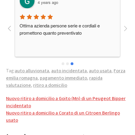
4 years ago
a 
Ottima azienda persone serie e cordiali e 
ti 
promettono quanto preventivato
Tag:
auto alluvionata
,
auto incidentata
,
auto usata
,
Forza
emilia romagna
,
pagamento immediato
,
rapida
valutazione
,
ritiro a domicilio
Navigazione
Nuovo ritiro a domicilio a Goito (Mn) di un Peugeot Bipper
articoli
incidentato
Nuovo ritiro a domicilio a Corato di un Citroen Berlingo
usato