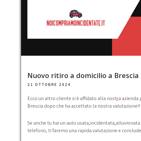
Skip
to
content
Noi
broker acquisto e vendita
automobili
compriamo
incidentate
Nuovo ritiro a domicilio a Bresci
21 OTTOBRE 2024
Ecco un altro cliente si è affidato alla nost
r
a azienda 
Brescia dopo che ha accettato la nostra valutazione!!
Se anche tu hai un auto usata,incidentata,alluvionata
telefono, ti faremo una rapida valutazione e conclud