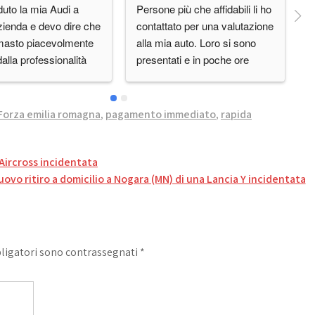
uto la mia Audi a 
Persone più che affidabili li ho 
O
zienda e devo dire che 
contattato per una valutazione 
e
masto piacevolmente 
alla mia auto. Loro si sono 
q
dalla professionalità 
presentati e in poche ore 
are l'auto e la 
abbiamo concluso tutto
ilità nel concordare 
d orario a me 
Forza emilia romagna
,
pagamento immediato
,
rapida
 cosa non da tutti 
no.Lo 
o.Grazie, vi terrò 
 Aircross incidentata
 in futuro.
uovo ritiro a domicilio a Nogara (MN) di una Lancia Y incidentata
bligatori sono contrassegnati
*