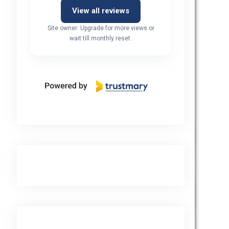
ttima azienda persone serie 
View all reviews
 cordiali e promettono 
Site owner: Upgrade for more views or
uanto preventivato
wait till monthly reset.