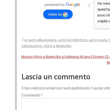
Ho vend
quest'a
votaci su
sono ri
colpito 
nel valut
disponib
giorno e
Tag:
auto alluvionata
,
auto incidentata
,
auto usata
,
comodo,
valutazione
,
ritiro a domicilio
oggigior
Navigazione
consigli
Nuovo ritiro a domicilio a Sulmona di una Citroen C5
presente
articoli
N
Lascia un commento
Il tuo indirizzo email non sarà pubblicato.
I campi ob
Commento
*