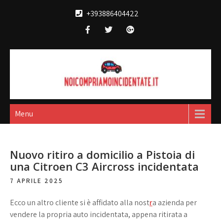
Skip
+393886404422
to
content
Noi compriamo
broker acquisto e vendita automobili
incidentate
Menu
Nuovo ritiro a domicilio a Pistoia di
una Citroen C3 Aircross incidentata
7 APRILE 2025
Ecco un altro cliente si è affidato alla nost
r
a azienda per
vendere la propria auto incidentata, appena ritirata a