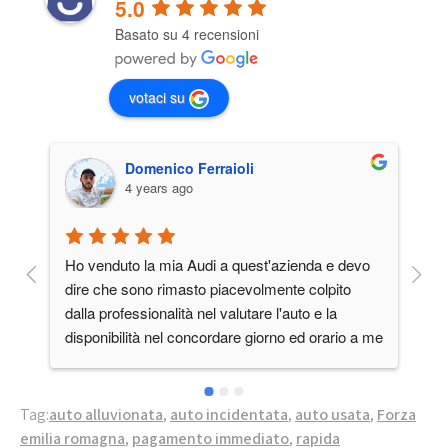
5.0
Basato su 4 recensioni
votaci su
Domenico Ferraioli
4 years ago
Ho venduto la mia Audi a quest'azienda e devo 
Pe
dire che sono rimasto piacevolmente colpito 
va
dalla professionalità nel valutare l'auto e la 
e 
disponibilità nel concordare giorno ed orario a me 
comodo, cosa non da tutti oggigiorno.Lo 
consiglio.Grazie, vi terrò presente in futuro.
Tag:
auto alluvionata
,
auto incidentata
,
auto usata
,
Forza
emilia romagna
,
pagamento immediato
,
rapida