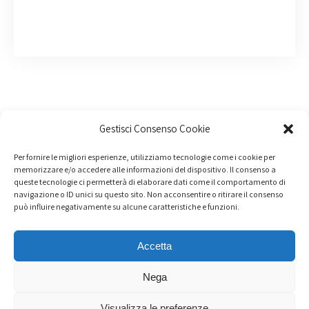
Gestisci Consenso Cookie
Per fornire le migliori esperienze, utilizziamo tecnologie come i cookie per
memorizzare e/o accedere alle informazioni del dispositivo. Il consenso a
queste tecnologie ci permetterà di elaborare dati come il comportamento di
navigazione o ID unici su questo sito. Non acconsentire o ritirare il consenso
può influire negativamente su alcune caratteristiche e funzioni.
Accetta
Nega
Noi compriamo incidentate - Via Nenci 1 - 46034 Borgo
Visualizza le preferenze