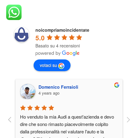
noicompriamoincidentate
5.0
Basato su 4 recensioni
votaci su
Domenico Ferraioli
4 years ago
Ho venduto la mia Audi a quest'azienda e devo 
Pe
dire che sono rimasto piacevolmente colpito 
va
dalla professionalità nel valutare l'auto e la 
e 