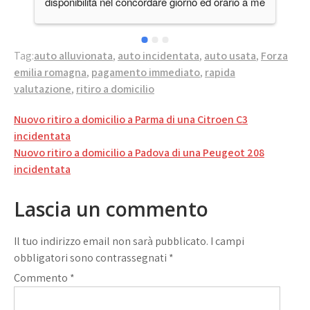
disponibilità nel concordare giorno ed orario a me 
comodo, cosa non da tutti oggigiorno.Lo 
consiglio.Grazie, vi terrò presente in futuro.
Tag:
auto alluvionata
,
auto incidentata
,
auto usata
,
Forza
emilia romagna
,
pagamento immediato
,
rapida
valutazione
,
ritiro a domicilio
Navigazione
Nuovo ritiro a domicilio a Parma di una Citroen C3
articoli
incidentata
Nuovo ritiro a domicilio a Padova di una Peugeot 208
incidentata
Lascia un commento
Il tuo indirizzo email non sarà pubblicato.
I campi
obbligatori sono contrassegnati
*
Commento
*