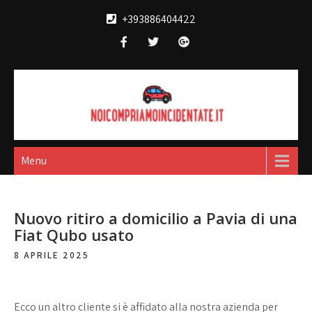
Skip
+393886404422
to
content
Noi compriamo
broker acquisto e vendita automobili
incidentate
Menu
Nuovo ritiro a domicilio a Pavia di una
Fiat Qubo usato
8 APRILE 2025
Ecco un altro cliente si è affidato alla nostra azienda per