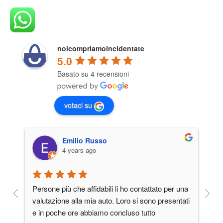
noicompriamoincidentate
5.0
Basato su 4 recensioni
votaci su
Emilio Russo
4 years ago
 
Persone più che affidabili li ho contattato per una 
Ot
valutazione alla mia auto. Loro si sono presentati 
pr
e in poche ore abbiamo concluso tutto