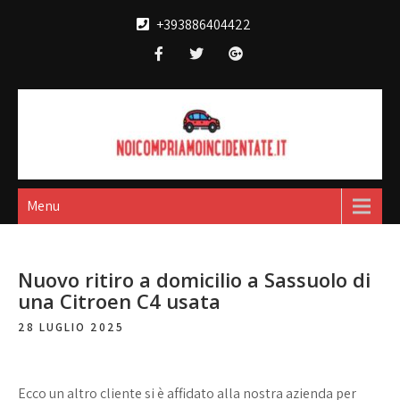
Skip
+393886404422
to
content
Noi compriamo
broker acquisto e vendita automobili
incidentate
Menu
Nuovo ritiro a domicilio a Sassuolo di
una Citroen C4 usata
28 LUGLIO 2025
Ecco un altro cliente si è affidato alla nostra azienda per