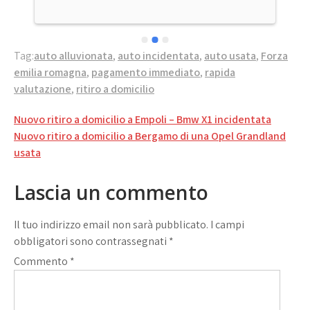
me 
Tag:
auto alluvionata
,
auto incidentata
,
auto usata
,
Forza
emilia romagna
,
pagamento immediato
,
rapida
valutazione
,
ritiro a domicilio
Navigazione
Nuovo ritiro a domicilio a Empoli – Bmw X1 incidentata
articoli
Nuovo ritiro a domicilio a Bergamo di una Opel Grandland
usata
Lascia un commento
Il tuo indirizzo email non sarà pubblicato.
I campi
obbligatori sono contrassegnati
*
Commento
*