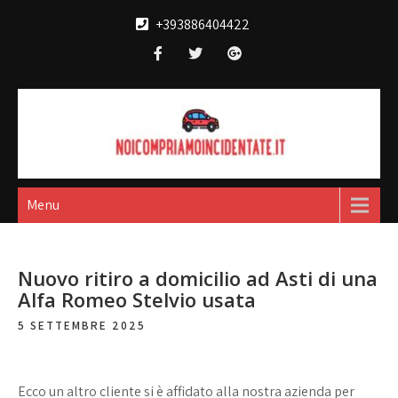
Skip
+393886404422
to
content
Noi compriamo
broker acquisto e vendita automobili
incidentate
Menu
Nuovo ritiro a domicilio ad Asti di una
Alfa Romeo Stelvio usata
5 SETTEMBRE 2025
Ecco un altro cliente si è affidato alla nostra azienda per