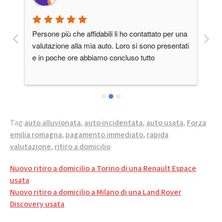
 
Persone più che affidabili li ho contattato per una 
Ot
valutazione alla mia auto. Loro si sono presentati 
pr
e in poche ore abbiamo concluso tutto
me 
Tag:
auto alluvionata
,
auto incidentata
,
auto usata
,
Forza
emilia romagna
,
pagamento immediato
,
rapida
valutazione
,
ritiro a domicilio
Navigazione
Nuovo ritiro a domicilio a Torino di una Renault Espace
articoli
usata
Nuovo ritiro a domicilio a Milano di una Land Rover
Discovery usata