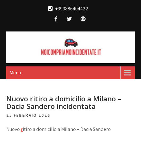
Skip
+393886404422
to
content
Noi compriamo
broker acquisto e vendita automobili
incidentate
Menu
Nuovo ritiro a domicilio a Milano –
Dacia Sandero incidentata
25 FEBBRAIO 2026
Nuovo
r
itiro a domicilio a Milano – Dacia Sandero