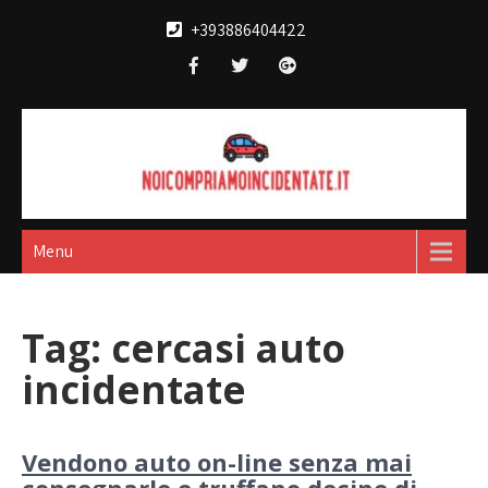
Skip
+393886404422
to
content
Noi compriamo
broker acquisto e vendita automobili
incidentate
Menu
Tag:
cercasi auto
incidentate
Vendono auto on-line senza mai