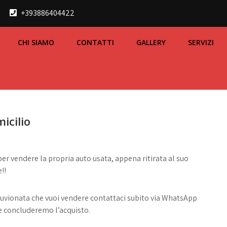
+393886404422
CHI SIAMO
CONTATTI
GALLERY
SERVIZI
icilio
 per vendere la propria auto usata, appena ritirata al suo
!!
lluvionata che vuoi vendere contattaci subito via WhatsApp
 e concluderemo l’acquisto.