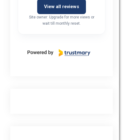
ttima azienda persone serie 
View all reviews
 cordiali e promettono 
Site owner: Upgrade for more views or
uanto preventivato
wait till monthly reset.