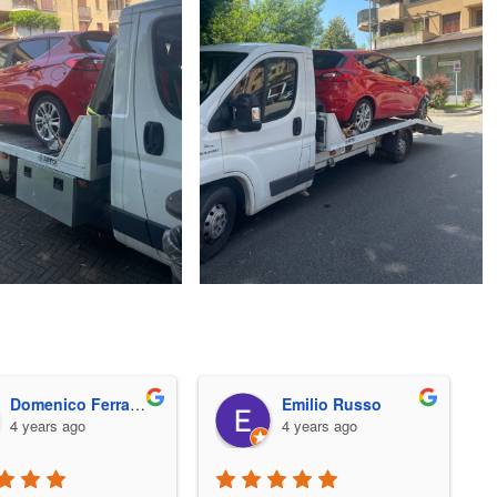
Domenico Ferraioli
Emilio Russo
4 years ago
4 years ago