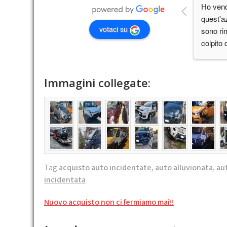
Ho vend
quest'a
votaci su
sono ri
colpito 
nel valut
disponib
giorno e
Immagini collegate:
comodo,
oggigior
consigli
presente
Tag:
acquisto auto incidentate
,
auto alluvionata
,
au
incidentata
Navigazione
Nuovo acquisto non ci fermiamo mai!!
articoli