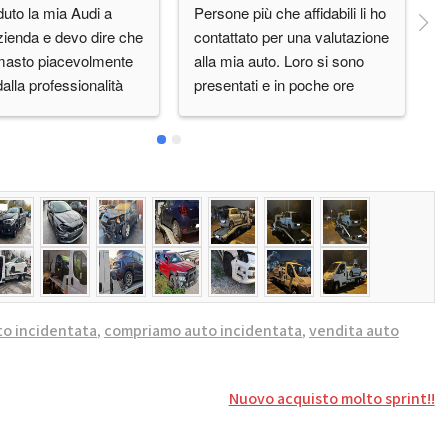
uto la mia Audi a 
Persone più che affidabili li ho 
O
zienda e devo dire che 
contattato per una valutazione 
e
masto piacevolmente 
alla mia auto. Loro si sono 
q
dalla professionalità 
presentati e in poche ore 
are l'auto e la 
abbiamo concluso tutto
ilità nel concordare 
d orario a me 
 cosa non da tutti 
no.Lo 
o.Grazie, vi terrò 
 in futuro.
to incidentata
,
compriamo auto incidentata
,
vendita auto
Nuovo acquisto molto sprint!!