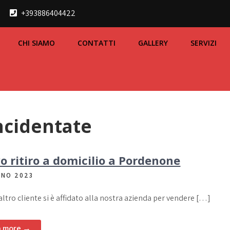
+393886404422
CHI SIAMO
CONTATTI
GALLERY
SERVIZI
ncidentate
 ritiro a domicilio a Pordenone
GNO 2023
altro cliente si è affidato alla nostra azienda per vendere […]
n more →