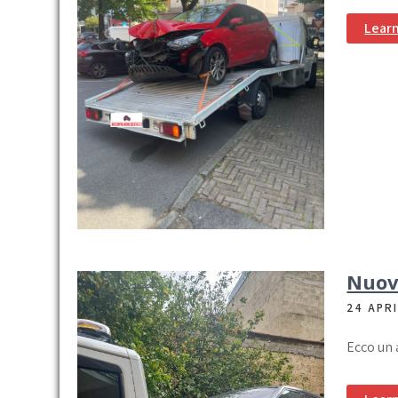
Lear
Nuovo
24 APR
Ecco un 