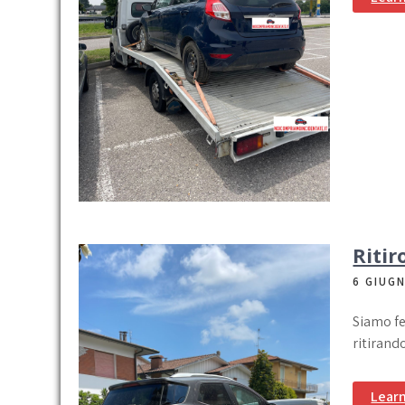
Ritir
6 GIUG
Siamo fe
ritirand
Lear