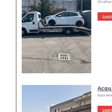
Un altro
Lear
Acqu
Vuoi ven
Lear