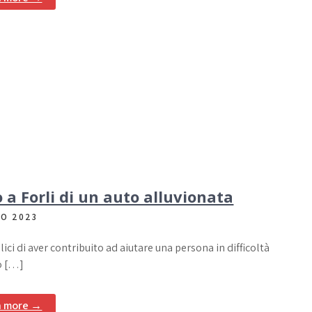
o a Forli di un auto alluvionata
NO 2023
lici di aver contribuito ad aiutare una persona in difficoltà
o […]
n more →