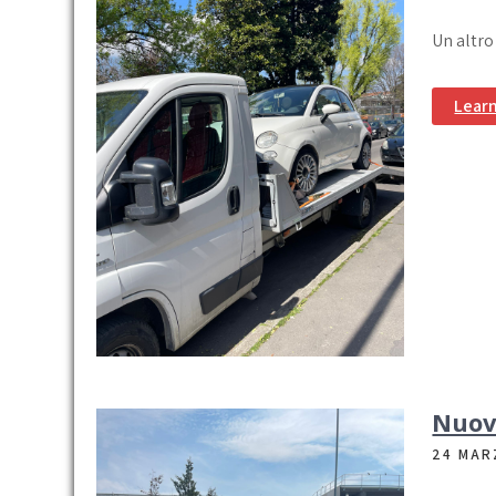
Un altro
Lear
Nuov
24 MAR