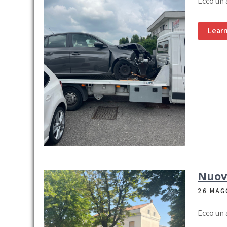
Ecco un 
Lear
Nuovo
26 MAG
Ecco un 