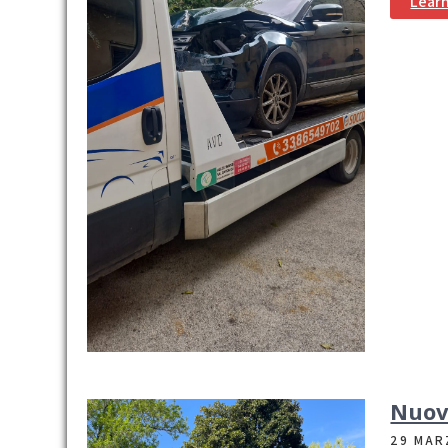
Lear
Nuov
29 MAR