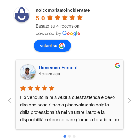
noicompriamoincidentate
5.0
Basato su 4 recensioni
votaci su
Domenico Ferraioli
4 years ago
Ho venduto la mia Audi a quest'azienda e devo 
Pe
dire che sono rimasto piacevolmente colpito 
va
dalla professionalità nel valutare l'auto e la 
e 
disponibilità nel concordare giorno ed orario a me 
comodo, cosa non da tutti oggigiorno.Lo 
consiglio.Grazie, vi terrò presente in futuro.