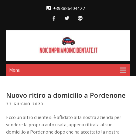
Skip
+393886404422
to
content
Noi compriamo
broker acquisto e vendita automobili
incidentate
Menu
Nuovo ritiro a domicilio a Pordenone
22 GIUGNO 2023
Ecco un altro cliente si è affidato alla nostra azienda per
vendere la propria auto usata, appena ritirata al suo
domicilio a Pordenone dopo che ha accettato la nostra