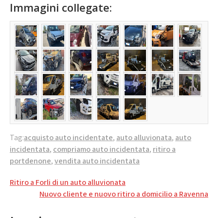
Immagini collegate:
Tag:
acquisto auto incidentate
,
auto alluvionata
,
auto
incidentata
,
compriamo auto incidentata
,
ritiro a
portdenone
,
vendita auto incidentata
Navigazione
Ritiro a Forli di un auto alluvionata
articoli
Nuovo cliente e nuovo ritiro a domicilio a Ravenna